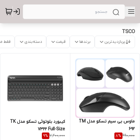
TSCO
پربازدیدترین
برندها
قیمت
دسته‌بندی
فقط م
ماوس بی سیم تسکو مدل TM
کیبورد بلوتوثی تسکو مدل TK
692
7322 Full-Size
7,200,000
990,000
9
%
8
%