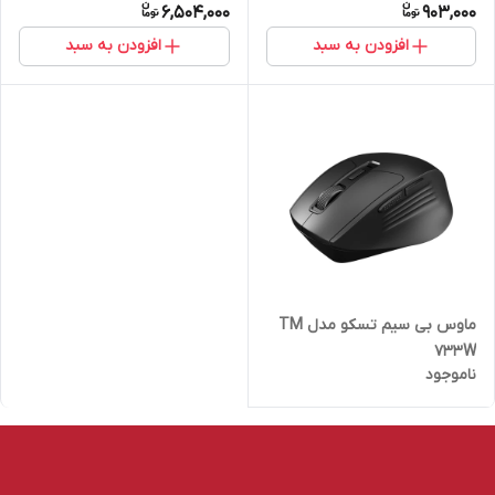
6,504,000
903,000
افزودن به سبد
افزودن به سبد
ماوس بی سیم تسکو مدل TM
733W
ناموجود