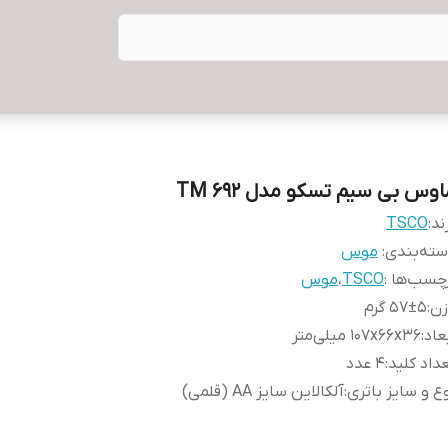
اوس بی سیم تسکو مدل TM 692
ند:
TSCO
ته‌بندی
:
موس
چسب‌ها :
TSCO
،
موس
زن
:
۵۷±۵ گرم
عاد
:
۱۰۷x۶۶x۳۶ میلی‌متر
داد کلید
:
۴ عدد
ع و سایز باتری
:
آلکالاین سایز AA (قلمی)