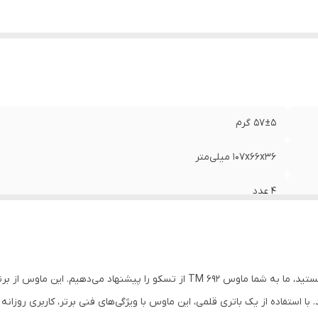
۵۷±۵ گرم
۱۰۷x۶۶x۳۶ میلی‌متر
۴ عدد
آلکالاین سایز AA (قلمی)
 با استفاده از یک باتری قلمی، این ماوس با ویژگی‌های فنی برتر، کاربری روزان