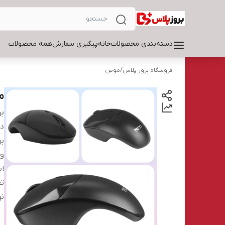
دسته‌بندی محصولات
خانه
پیگیری سفارش
همه محصولات
فروشگاه بروز پلاس
/
موس
م
بر
دس
بر
و
اب
تع
نو