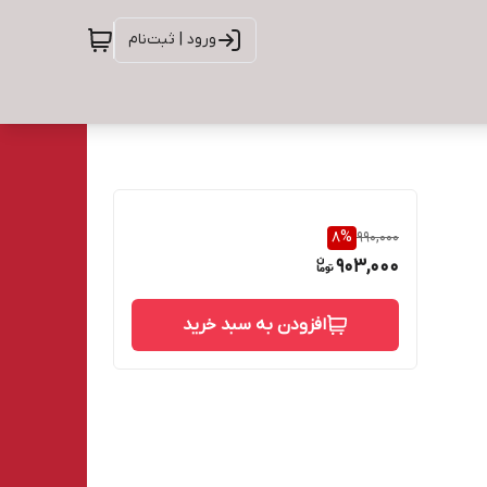
ورود | ثبت‌نام
8
%
990,000
903,000
افزودن به سبد خرید