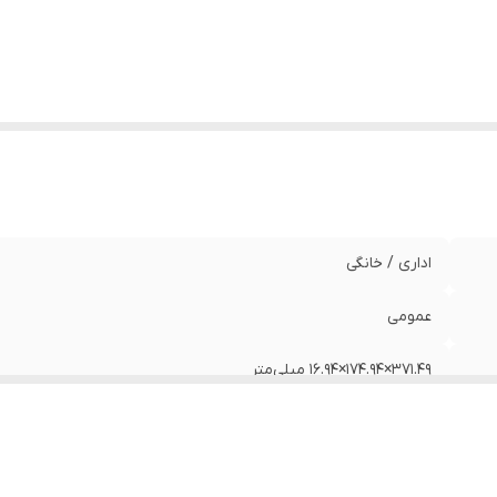
اداری / خانگی
عمومی
۳۷۱.۴۹×۱۷۴.۹۴×۱۶.۹۴ میلی‌متر
۷۲۰ گرم