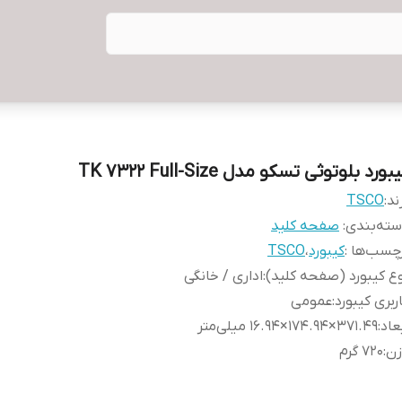
بورد بلوتوثی تسکو مدل TK 7322 Full-Size
ند:
TSCO
ته‌بندی
:
صفحه کلید
چسب‌ها :
کیبورد
،
TSCO
ع کیبورد (صفحه کلید)
:
اداری / خانگی
ربری کیبورد
:
عمومی
عاد
:
۳۷۱.۴۹×۱۷۴.۹۴×۱۶.۹۴ میلی‌متر
زن
:
۷۲۰ گرم