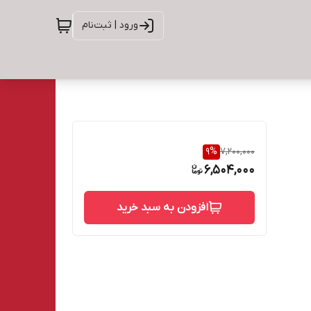
ورود | ثبت‌نام
9
%
7,200,000
6,504,000
افزودن به سبد خرید