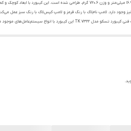
کیبورد تسکو مدل TK 7322 در ابعاد 371.49 × 174.94 × 16.94 میلی‌متر و وزن 720.6 گرم، طراح
‌تاپتان خواهد شد. در کیبورد TK 7322، دو لامپ LED نیز وجود دارد. لامپ نام‌لاک با رنگ قرمز و لامپ کپس‌لاک 
وضعیت نام‌لاک و کپس‌لاک را به‌راحتی ببینید. مشخصات فنی کیبورد تسکو مدل TK 7322
ر می‌شود؛ بنابراین این کیبورد برای استفاده در لپ‌تاپ، کامپیوتر، تبلت و ی
کلیدها با طراحی خاص و پیشرفته، تجربه تایپی دقیق و راحت را به شما ارائه 
زمان شارژدهی تنها 2 ساعت 
ید.
ان ، شما می‌توانید کیبورد خود را به سه دستگاه مختلف مانند رایانه، تبلت و گوشی ه
و آسانی اتصال خود را بین دستگاه‌های مختلف تغییر دهید. از دیگر ویژگی‌های