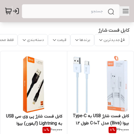
کابل فست شارژ
جدیدترین
برندها
قیمت
دسته‌بندی
فقط محص
کابل فست شارژ USB به Type-C
کابل فست شارژ پی وی سی USB
بیوا (Biva) مدل C-10T طول 1.2
به Lightning (آیفون) بیوا
200,000
360,000
10
%
8
%
متر، 3 آمپر
(Biva) مدل C-02L طول 1.2 مت