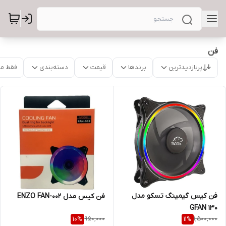
فن
پربازدیدترین
برندها
قیمت
دسته‌بندی
فقط م
فن کیس گیمینگ تسکو مدل
فن کیس مدل ENZO FAN-002
GFAN 130
950,000
1,500,000
10
%
11
%