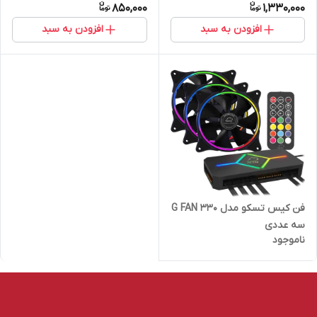
850,000
1,330,000
افزودن به سبد
افزودن به سبد
فن کیس تسکو مدل G FAN 330
سه عددی
ناموجود