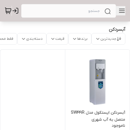
آبسردکن
جدیدترین
برندها
قیمت
دسته‌بندی
فقط محص
آبسردکن ایستکول مدل SW441R
متصل به آب شهری
ناموجود