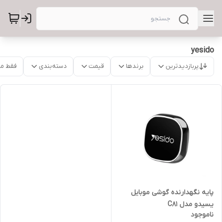
yesido
پربازدیدترین
برندها
قیمت
دسته‌بندی
فقط م
پایه نگهدارنده گوشی موبایل
یسیدو مدل C81
ناموجود