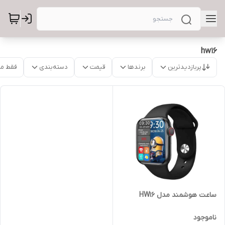
hw16
پربازدیدترین
برندها
قیمت
دسته‌بندی
فقط م
ساعت هوشمند مدل HW16
ناموجود