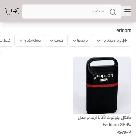
erldom
پربازدیدترین
برندها
قیمت
دسته‌بندی
فقط م
دانگل بلوتوث USB ارلدام مدل
Earldom SH-40
ناموجود