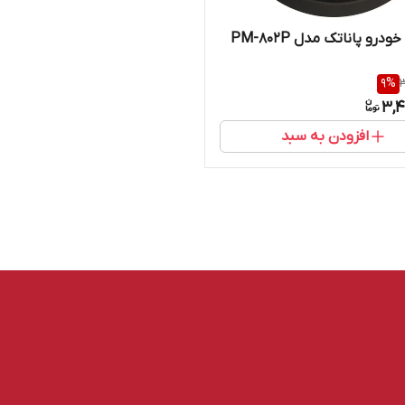
درو پاناتک مدل PM-802P
9
%
3
3,4
افزودن به سبد