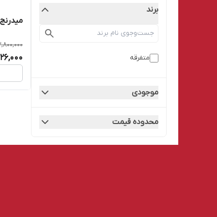
برند
میدرنج خو
,800,000
26,000
متفرقه
موجودی
محدوده قیمت