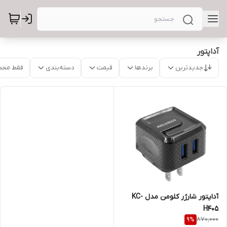
آداپتور
جدیدترین
برندها
قیمت
دسته‌بندی
فقط محص
آداپتور شارژر کلومن مدل KC-
H405
870,000
9
%