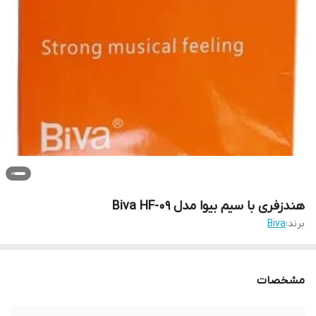
هندزفری با سیم بیوا مدل Biva HF-09
برند:
Biva
مشخصات