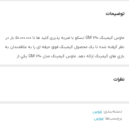
طول کابل
۱۸۰ سانتی‌متر
توضیحات
دقت ماوس
۱۶۰۰۰ DPI
ماوس گيمينگ GM 790 تسکو با ضربه پذیری کلید ها تا 50.000.000 بار در
نظر گرفته شده تا یک محصول گیمینگ فوق حرفه ای را به علاقمندان به
بازي های گیمینگ ارائه دهد. ماوس گيمينگ مدل GM 790 يکي از
محصولات بسيار با کيفيت شرکت تسکو است که توانسته رضايت
علاقمندان به بازي را جلب کند. يکي از فاکتورهاي بسيار مهم در تهيه
نظرات
يک ماوس ميزان دقت آن است که روان بودن اشاره‌گر ماوس را به همراه
دارد. حداکثر دقت ماوس GM 790 شرکت تسکو برابر با 16000 dpi است که
براي بازي‌کردن مناسب به نظر مي‌رسد. ابعاد اين ماوس 125x65x35mm
دسته‌بندی
:
موس
ميليمتر و وزن آن 90 گرم است و در هنگام انجام بازي، کاملا در کنترل
برچسب‌ها :
موس
شماست. ماوس گيمينگ مدل GM 790 دارای نور پردازی RGB می باشد و