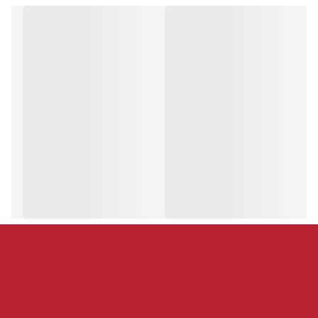
جنس کابل آن Soft Robe می باشد که به زيبايي آن چندین برابر اضافه
کرده و حس خوشايندي در هنگام انجام بازي به گیمرها مي دهد .