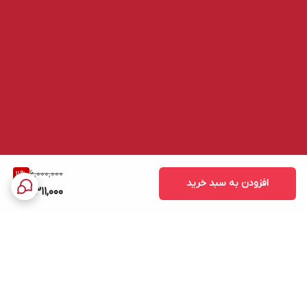
6,000,000
11
%
افزودن به سبد خرید
5,311,000
برگشت به بالا