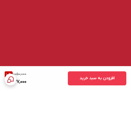
انعطاف‌پذیر و کاربردی کرده است. دمای نور سفید و ملایم نور تولید شده
توسط لامپ قابل حمل بیوا LED-02 از نوع سفید خالص (Daylight
White) است که موجب کاهش خستگی چشم و بهبود دید در محیط‌های
تاریک می‌شود. این نور برای مطالعه، کارهای دستی و فعالیت‌های کمپینگ
بسیار مناسب بوده و محیطی آرامش‌بخش ایجاد می‌کند
1,050,000
10
%
افزودن به سبد خرید
937,000
برگشت به بالا