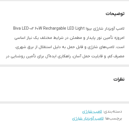
زمان شارژ
شارژ سریع بین ۳ تا ۴ ساعت
توضیحات
ولتاژ
۱۲ ولت
لامپ آویزدار شارژی بیوا Biva LED-02 60W Rechargable LED Light
امروزه تأمین نور پایدار و مطمئن در شرایط مختلف یک نیاز اساسی
است. لامپ‌های شارژی و قابل حمل به دلیل استقلال از برق شهری،
مصرف کم، و قابلیت حمل آسان، راهکاری ایده‌آل برای تأمین روشنایی در
محیط‌های بدون دسترسی به برق محسوب می‌شوند. این لامپ‌ها برای
کمپینگ، سفرهای ماجراجویانه، استفاده در مواقع اضطراری مانند قطع
نظرات
برق، کار در فضاهای باز و حتی مصارف صنعتی بسیار کاربردی هستند. با
توجه به افزایش فعالیت‌های خارج از منزل و نیاز به منابع نور کارآمد،
داشتن یک لامپ شارژی قدرتمند می‌تواند تجربه‌ای امن‌تر و راحت‌تر را
دسته‌بندی
:
لامپ شارژی
فراهم کند. لامپ LED شارژی بیوا مدل LED-02 یکی از بهترین گزینه‌های
برچسب‌ها :
لامپ آویزدار شارژی
موجود است که روشنایی قابل اعتماد را در هر شرایطی ارائه می‌دهد.