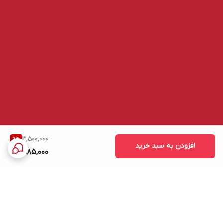
3,500,000
9
%
افزودن به سبد خرید
3,185,000