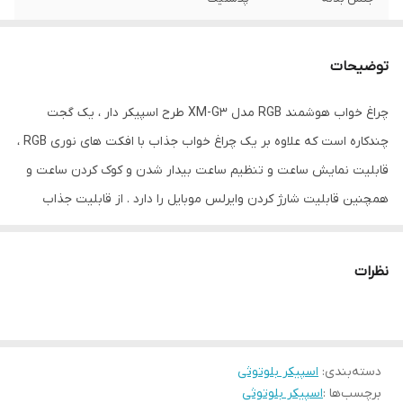
منبع انرژی
باتری و آداپتور
توضیحات
چراغ خواب هوشمند RGB مدل XM-G3 طرح اسپیکر دار ، یک گجت
چندکاره است که علاوه بر یک چراغ خواب جذاب با افکت های نوری RGB ،
قابلیت نمایش ساعت و تنظیم ساعت بیدار شدن و کوک کردن ساعت و
همچنین قابلیت شارژ کردن وایرلس موبایل را دارد . از قابلیت جذاب
دیگه این محصول که آن را خاص میکند ، اسپیکر های این چراغ خواب
است که میتوانید قبل از خواب موزیک دلخواه خودتون رو از طریق
نظرات
بلوتوث پخش کنید. برای تنظیم ساعت این دستگاه کافیه یکبار به یک
تلفن همراه (از طریق بلوتوث) متصل کنید تا ساعت دستگاه تنظیم شود
. این دستگاه برای روشن شدن نیاز به آداپتور 20 وات دارد که میتوانید از
دسته‌بندی
:
اسپیکر بلوتوثی
آداپتور های موبایل این وسیله را شارژ و یا روشن کنید. مشخصات
برچسب‌ها :
اسپیکر بلوتوثی
مقدار: