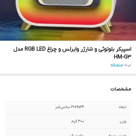
اسپیکر بلوتوثی و شارژر وایرلس و چراغ RGB LED مدل
HM-G3
برند:
متفرقه
مشخصات
ابعاد
22x9x24 سانتی‌متر
وزن
300 گرم
جنس بدنه
پلاستیک