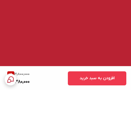
3,800,000
11
%
افزودن به سبد خرید
3,380,000
برگشت به بالا