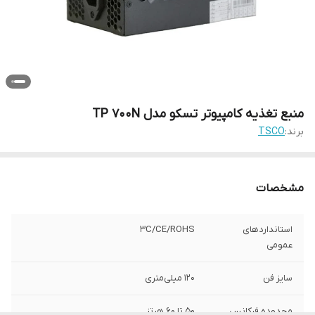
منبع تغذیه کامپیوتر تسکو مدل TP 700N
برند:
TSCO
مشخصات
استانداردهای
۳C/CE/ROHS
عمومی
سایز فن
۱۲۰ میلی‌متری
محدوده فرکانس
۵۰ تا ۶۰ هرتز