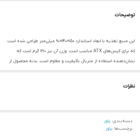
ورودی
توضیحات
جریان 3.3+ ولت
۶ آمپر
جریان 5+ ولت
۱۰ آمپر
این منبع تغذیه با ابعاد استاندارد 150×140×90 میلی‌متر طراحی شده است
که برای کیس‌های ATX مناسب است. وزن آن نیز 1210 گرم است که
نشان‌دهنده استفاده از متریال باکیفیت و مقاوم است. بدنه محصول از
جنس SPCC با ضخامت 0.6 میلی‌متر ساخته شده که علاوه بر دوام بالا، از
ایجاد لرزش و نویز اضافی جلوگیری می‌کند. منبع تغذیه TP700n از
نظرات
کابل‌های غیر ماژولار (Non-Modular) بهره می‌برد. این محصول دارای کابل
اصلی 24 پین با طول 550 میلی‌متر، کابل P4+4 پین به طول 650
میلی‌متر، و کابل‌های SATA و IDE برای تأمین انرژی دیسک‌های سخت و
دسته‌بندی
:
پاور
درایوها است. این دستگاه به یک فن 120 میلی‌متری از نوع هیدرولیک
برچسب‌ها :
پاور
(Hydraulic Bearing) مجهز شده که عملکردی فوق‌العاده کم‌صدا و طول