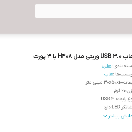
USB  وریتی مدل H408 با ۳ پورت
ته‌بندی
:
هاب
چسب‌ها :
هاب
عاد
:
30x50x100 میلی متر
زن
:
60 گرم
ع رابط
:
USB 3.0
انگر LED
:
دارد
داد پورت TF
:
1 عدد
مایش بیشتر
داد درگاه خروجی
:
3 عدد