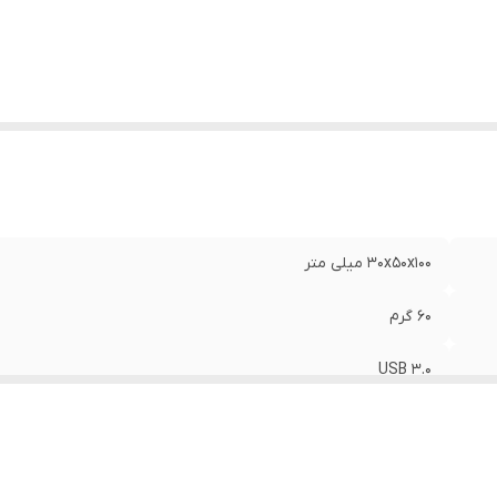
30x50x100 میلی متر
60 گرم
USB 3.0
دارد
1 عدد