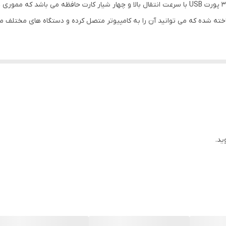
3 عدد
ید.