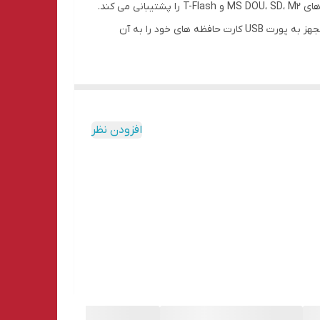
هاب کمبو USB3.0 وریتی مدل H-408 آداپتور دار ، دارای 3 پورت USB با سرعت انتقال بالا و چهار شیار کارت حافظه می باشد که مموری های MS DOU، SD، M2 و T-Flash را پشتیبانی می کند.
این هاب با طول کابل 30 سانتی متر و با کیفیت بالایی ساخته شده که می توانید آن را به کامپیوتر متصل کرده و دستگاه های مختلف مجهز به پورت USB کارت حافظه های خود را به آن
افزودن نظر