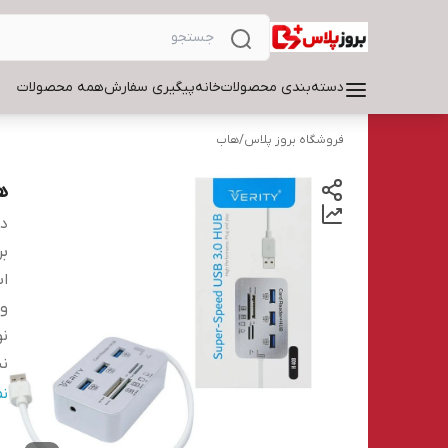
دسته‌بندی محصولات
خانه
پیگیری سفارش
همه محصولات
فروشگاه بروز پلاس
/
هاب
هاب 3.0
دس
بر
اب
و
نو
نش
تع
ن
تع