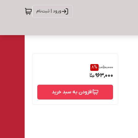
ورود | ثبت‌نام
8
%
1,050,000
963,000
افزودن به سبد خرید