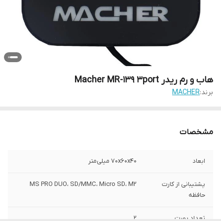
هاب و رم ریدر Macher MR-139 3port
برند:
MACHER
مشخصات
ابعاد
70x60x40 میلی‌متر
پشتیبانی از کارت
MS PRO DUO، SD/MMC، Micro SD، M2
حافظه
تعداد پورت
2