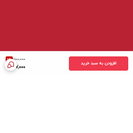
1,100,000
11
%
افزودن به سبد خرید
977,000
برگشت به بالا