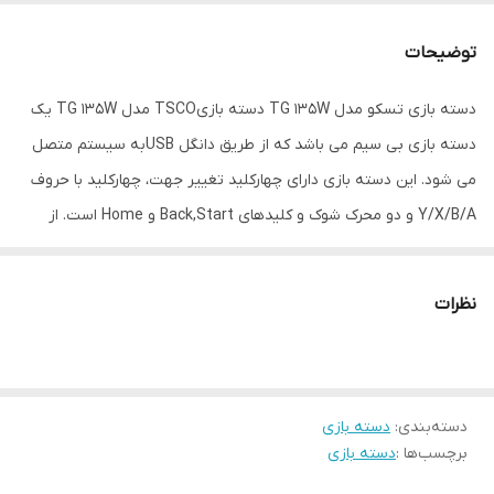
اقلام همراه
کابل شارژ
توضیحات
نوع ارتباط
بی سیم
دسته بازی تسکو مدل TG 135W دسته بازیTSCO مدل TG 135W یک
دسته بازی بی سیم می باشد که از طریق دانگل USBبه سیستم متصل
وزن (گرم)
250
می شود. این دسته بازی دارای چهارکلید تغییر جهت، چهارکلید با حروف
Y/X/B/A و دو محرک شوک و کلیدهای Back,Start و Home است. از
ویژگی های جذاب این دسته بازی شوکر بودن یا حالت لرزشی آن در هنگام
بازی است که در لحظات مهیج وحساس بازی فضا و جو بازی را برای کاربر
نظرات
واقعی تر وهیجانی تر میکند و نیز اتصال آن به گوشی اندروید می باشد
که امکان استفاده و بازی کردن در گوشی همراه را برای کاربر فراهم می
کند. همچنین یکی از ویژگی‌های این گیم پد داشتن ویبره دوگانه است که
دسته‌بندی
:
دسته بازی
حس هیجان بهتری را در هنگام بازی به کاربر منتقل می‌کند.این دسته
برچسب‌ها :
دسته بازی
بازی توسط کابل micro usb حدود 3 ساعت شارژ می شود . این دسته