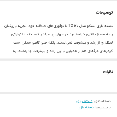
رابط
پورت USB
توضیحات
تعداد دسته
یک عدد
دسته بازی تسکو مدل TG 120 با نوآوری‌های خلاقانه خود، تجربه بازیکنان
دو عدد کنترلر آنالوگ
دارد
را به سطح بالاتری خواهد برد. در جهان پر طرفدار گیمینگ، تکنولوژی
قابلیت شوک
دارد
لحظه‌ای از رشد و پیشرفت نمی‌ایستد. بلکه حتی گاهی ممکن است
گیمرهای حرفه‌ای هم از همپایی با این رشد و پیشرفت جا بمانند. به
تعداد کلید
17 عدد
همین خاطر گیمرها همیشه به دنبال تجربه‌ای واقع‌گرایانه‌تر و حرفه‌ای‌تر
هستند. برای یک گیمر حرفه‌ای، گیم پد همه چیز است. این وسیله جانبی
نظرات
مهم دربازی‌های ویدئویی می‌تواند تجربه‌ای واقعی و لذت‌بخش‌تر برای
بازیکن خلق کند. تسکو در جهت برآورده کرده این آرزوی گیمرهای
حرفه‌ای کوشیده است تا با ساخت یک گیم پد نوآورانه تعامل و رضایت
دسته‌بندی
:
دسته بازی
کاربران را جلب کند. TG 120 تسکو با موتورهای لرزشی پیشرفته خود و
برچسب‌ها :
دسته بازی
انتقال ارتعاشات و لرزش‌های بازی به دست بازیکن تجربه‌ای