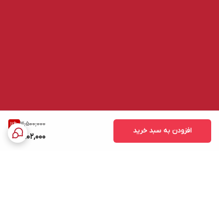
3,500,000
11
%
افزودن به سبد خرید
3,102,000
برگشت به بالا