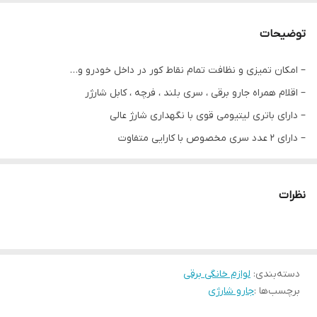
جذب مایعات
ندارد
توضیحات
استند شارژ
ندارد
– امکان تمیزی و نظافت تمام نقاط کور در داخل خودرو و…
– اقلام همراه جارو برقی ، سری بلند ، فرچه ، کابل شارژر
– دارای باتری لیتیومی قوی با نگهداری شارژ عالی
– دارای 2 عدد سری مخصوص با کارایی متفاوت
– طراحی سبک و کم حجم وقابلیت حمل آسان
– مناسب استفاده در منزل، خودرو و …
نظرات
– قابلیت شارژ با کابل یو اس بی
– ابعاد 14x5x16سانتی متر
– ظرفیت باتری mAh 2000
دسته‌بندی
:
– جنس پلاستیک ABS
لوازم خانگی برقی
برچسب‌ها :
جارو شارژی