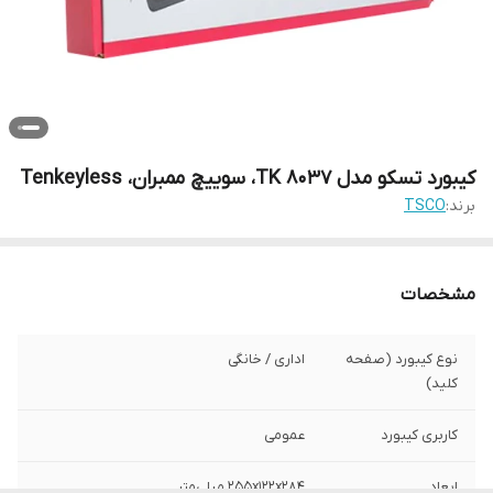
کیبورد تسکو مدل TK 8037، سوییچ ممبران، Tenkeyless
برند:
TSCO
مشخصات
نوع کیبورد (صفحه
اداری / خانگی
کلید)
کاربری کیبورد
عمومی
ابعاد
۲۵۵x۱۲۲x۲۸۴ میلی‌متر