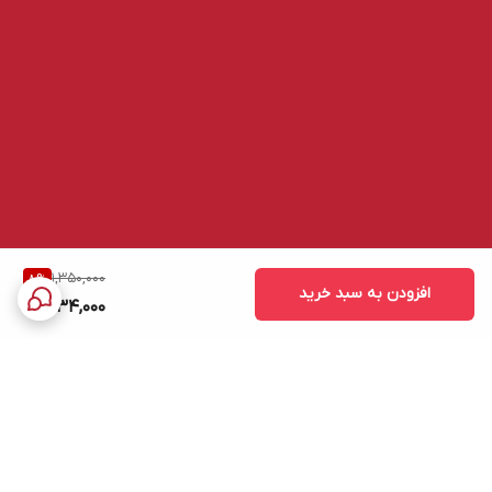
1,350,000
8
%
افزودن به سبد خرید
1,234,000
برگشت به بالا