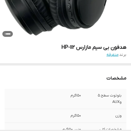
هدفون بی سیم مازارس HP-112
برند:
متفرقه
مشخصات
بلوتوث سطح 5
150گرم
وAUX
وزن
150گرم
مشخصات کلی
وزن, 150گرم