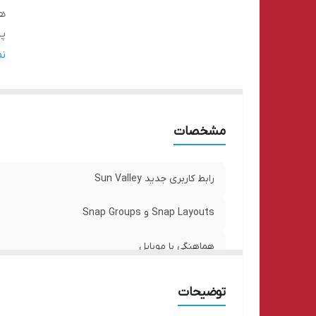
هم
پش
اج
ن
و
امن
on
مشخصات
دست
پش
آپ
رابط کاربری جدید Sun Valley
به
ما
Snap Layouts و Snap Groups
گی
هماهنگی با موبایل
ار
پشتیبانی از چند نمایشگر
توضیحات
اجرای اپلیکیشن‌های اندروید