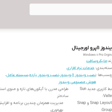
دوز 11پرو اورجینال
Windows 11 Pro Orgin
ند:
مایکروسافت
ته‌بندی
:
خدمات نرم افزاری
چسب‌ها :
نصب ویندوز 11
،
ویندوز
،
نصب ویندوز یازده
،
سیستم عامل
،
هوش مصنوعی ویندوز
رابط کاربری جدید Sun
طراحی مدرن با آیکون‌های تازه و منوی است
Vall
:
ساده‌تر
Snap Layouts و Snap
مدیریت همزمان چندین برنامه و افزای
Group
:
بهره‌وری