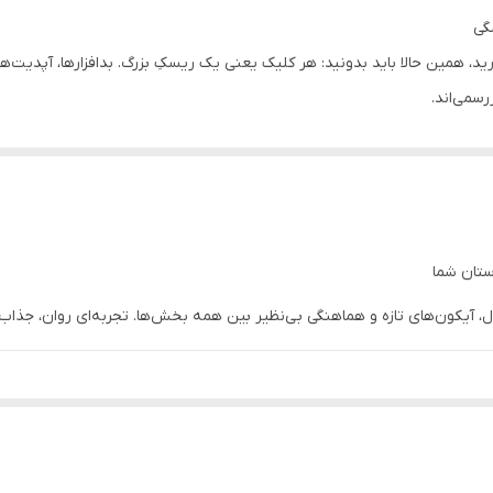
دسترسی سریع به آب‌وهوا، اخبار، تقویم و کارهای روزانه
، همین حالا باید بدونید: هر کلیک یعنی یک ریسکِ بزرگ. بدافزارها، آپدیت‌
سمی‌اند.
رمزگذاری کامل هارد برای حفاظت از داده‌ها
شما یک بار هزینه می‌کنید و تا همیشه از مزایای واقعی ویندوز بهره‌مند می‌
جلوگیری از نشت اطلاعات محرمانه
مدیریت سیستم از هر کجا
رر و دردسرهای نصب، یک بار هزینه کرده و از آپدیت‌ها و پشتیبانی بهره‌مند 
اتصال به شبکه‌های سازمانی با امنیت بالا
سمی از مایکروسافت — دیگر نگران باج‌افزار یا نفوذ هکرها نباشید.
نصب خودکار بسته‌های امنیتی و بهبودها
 آیکون‌های تازه و هماهنگی بی‌نظیر بین همه بخش‌ها. تجربه‌ای روان، جذا
مناسب برای لپ‌تاپ‌های هیبریدی و تبلت‌ها
به‌صورت خودکار نصب می‌شوند تا دستگاه شما همیشه امن و پایدار باشد.
تر شدن کارها.
دانلود برنامه‌ها، بازی‌ها و اپلیکیشن‌های اندروید
پشتیبانی از Xbox Game Pass و DirectX 12
Xbox  برای گیمرها.