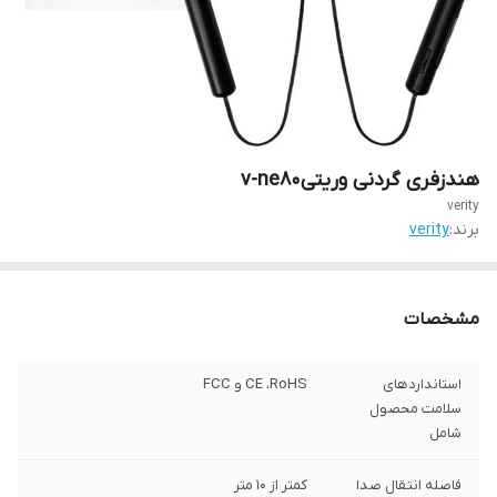
هندزفری گردنی وریتیv-ne80
verity
برند:
verity
مشخصات
استانداردهای
CE ،RoHS و FCC
سلامت محصول
شامل
فاصله انتقال صدا
کمتر از 10 متر