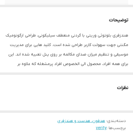
فرکانس
20هرتز تا 20 کیلو هرتز
توضیحات
هندزفری بلوتوثی وریتی با گردنی منعطف سیلیکونی، طراحی ارگونومیک
مگنتی جهت سهولت کاربر طراحی شده است. کلید هایی برای مدیریت
موسیقی و تنظیم میزان صدای مکالمه بر روی پنل تعبیه شده اند. این
برای همه افراد، محصول الی الخصوص افراد پرمشغله که علاوه بر
پاسخگویی به تماس ها نیاز به آزادی دستان دارند، مناسب می باشد.
همچنین به دلیل ساختار سبک، با قابلیت قرار گیری راحت و مطمئن و
نظرات
فیکس گزینه ای ایده آل برای ورزشکاران است. گردنی سیلیکونی
بواسطه ترکیبات تیتانیومی که داخل آن کار شده، ایستایی در عین انعطاف
در پشت گردن را تضمین می نماید.
دسته‌بندی
:
هدفون، هدست و هندزفری
قبل از اولین استفاده باتری آنرا کاملا شارژ نمایید. که حدود سه ساعت
برچسب‌ها :
verity
زمان می برد. توصیه می شود که در صورت گوش دادن مداوم به موزیک