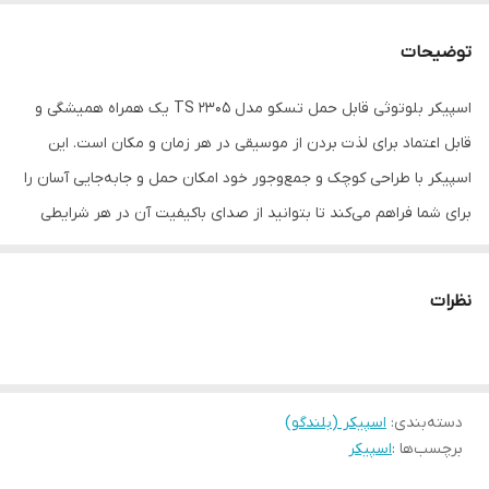
وزن هر ستلایت
2205 گرم
(تکه)
توضیحات
منبع انرژی
باتری
اسپیکر بلوتوثی قابل حمل تسکو مدل TS 2305 یک همراه همیشگی و
قابل اعتماد برای لذت بردن از موسیقی در هر زمان و مکان است. این
درگاه‌های ارتباطی
USB
اسپیکر با طراحی کوچک و جمع‌وجور خود امکان حمل و جابه‌جایی آسان را
رابط‌ها
USB
برای شما فراهم می‌کند تا بتوانید از صدای باکیفیت آن در هر شرایطی
بهره‌مند شوید. یکی از مهم‌ترین ویژگی‌های این اسپیکر، کیفیت صدای
توان خروجی کلی
2500 وات
عالی و توان خروجی مناسب آن است. با بهره‌گیری از دو عدد بلندگوی
نظرات
ابعاد
185×144×300 میلی‌متر
قدرتمند 15 وات، این اسپیکر صدایی شفاف، پرقدرت و پربازه ارائه می‌دهد
که باعث می‌شود انواع صداها را دقیقا به همان شکلی که هستند
بشنوید. این اسپیکر بازه صوتی 150 تا 20 هزار هرتز را به صورت کامل
دسته‌بندی
:
اسپیکر (بلندگو)
پوشش می‌دهد و به همین خاطر می‌توانید کلیه جزئیات آهنگ را با دقت
برچسب‌ها :
اسپیکر
کامل بشنوید. علاوه بر کیفیت صدا، این اسپیکر تسکو از قابلیت‌های