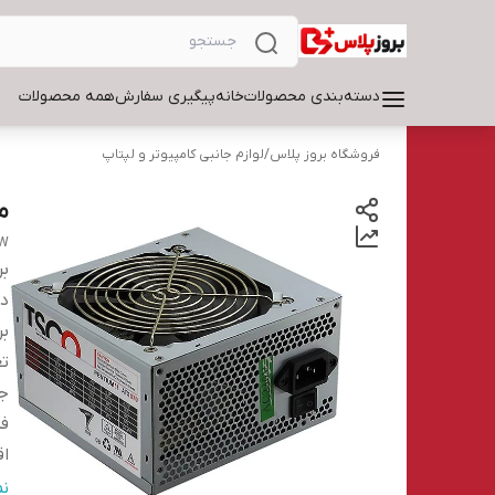
دسته‌بندی محصولات
خانه
پیگیری سفارش
همه محصولات
فروشگاه بروز پلاس
/
لوازم جانبی کامپیوتر و لپتاپ
من
0W
بر
دس
بر
تع
جری
فر
اق
اب
ن