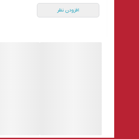
جریان 12+ ولت دوم
افزودن نظر
کانکتور 4 پین Molex
جریان 5+ ولت استندبای
جریان 12- ولت