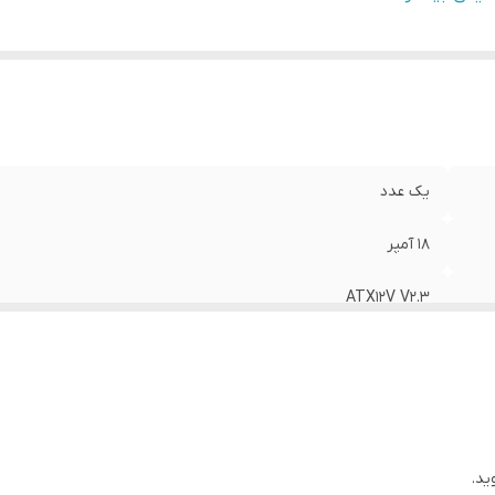
داد ریل 12 ولت
:
یک عدد
ن 12+ ولت دوم
:
نامشخص
تور 4 پین Molex
:
دو عدد
ن 5+ ولت استندبای
:
۰.۵ آمپر
ان 12- ولت
:
۰.۵ آمپر
یک عدد
۱۸ آمپر
ATX۱۲V V۲.۳
دفترچه راهنما
۸۸ × ۱۴۰ × ۱۵۰
یک عدد
ید.