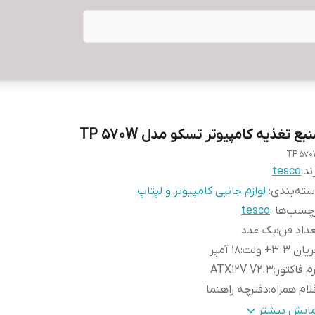
بع تغذیه کامپیوتر تسکو مدل TP 570W
TP 57
ند:
tesco
ته‌بندی
:
لوازم جانبی کامپیوتر و لپتاپ
چسب‌ها :
tesco
داد فن
:
یک عدد
ان 3.3+ ولت
:
۱۸ آمپر
م فاکتور
:
ATX۱۲V V۲.۳
لام همراه
:
دفترچه راهنما
عاد
:
۸۸ × ۱۴۰ × ۱۵۰
مایش بیشتر