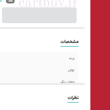
سا
ن
وی
اق
مشخصات
برند
توان
دمای رنگ
قطر
نظرات
سایر ویژگی