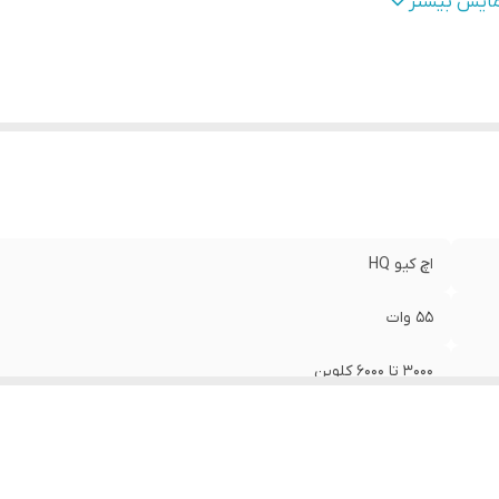
یر
اتصال کنترل راه دور, ,, براکت با طراحی میله تلسکوپی(تنظیم ازادا
مایش بیشتر
ژگی
:
), ,, طراحی سبک و قابل حمل: استفاده و حمل آسان هنگام مسافرت
لام همراه
:
ریموت کنترل, ,, سه عدد هولدر موبایل
اچ کیو HQ
55 وات
3000 تا 6000 کلوین
43.5سانتی متر
اتصال کنترل راه دور, ,, براکت با طراحی میله تلسکوپی(تنظیم ازادانه