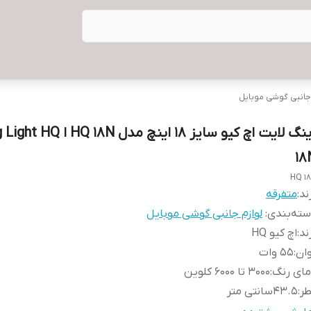
جانبی گوشی موبایل
رینگ لایت اچ کیو سایز 18 اینچ مدل HQ 18N
18
HQ 1
ند:
متفرقه
ته‌بندی
:
لوازم جانبی گوشی موبایل
ند
:
اچ کیو HQ
ان
:
55 وات
مای رنگ
:
3000 تا 6000 کلوین
طر
:
43.5سانتی متر