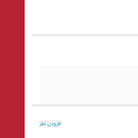
نه ارتفاع
 یا کار
افزودن نظر
 ارتفاع ), ,, طراحی سبک و قابل حمل: استفاده و حمل