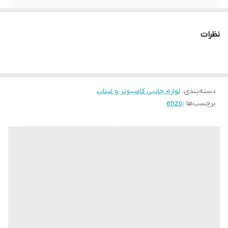
جنس رویه
پارچه
نظرات
جنس زیر مچی
ابر اسنفجی
وزن
80 گرم
دسته‌بندی
:
لوازم جانبی کامپیوتر و لپتاپ
برچسب‌ها :
enzo