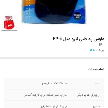
ماوس پد طبی انزو مدل EP-11
EP-11
برند:
enzo
مشخصات
ابعاد
255x210x10 میلی‌متر
از ویژگی های دیگر
دارای استراحتگاه برای کارکرد آسانتر
جنس
پارچه-فوم پلاستیکی