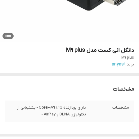
دانگل انی کست مدل M9 plus
M9 plus
برند:
anyast
مشخصات
مشخصات
دارای پردازنده Corex-A۹ ۱.۲G - پشتیبانی از
تکنولوژی DLNA و AirPlay -