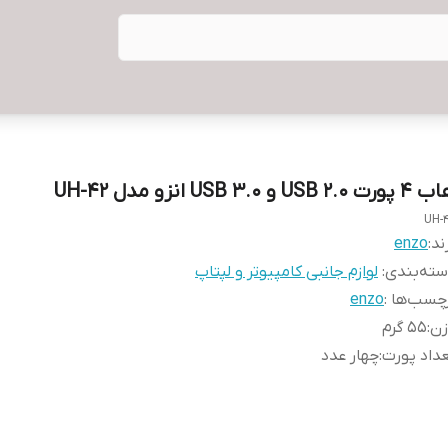
رت USB 2.0 و USB 3.0 انزو مدل UH-42
UH-
ند:
enzo
ته‌بندی
:
لوازم جانبی کامپیوتر و لپتاپ
چسب‌ها :
enzo
زن
:
۵۵ گرم
داد پورت‌
:
چهار عدد