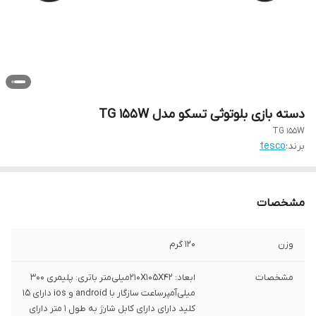
دسته بازی بلوتوثی تسکو مدل TG 155W
TG 155W
برند:
tesco
مشخصات
وزن
۱۲۰ گرم
مشخصات
ابعاد: ۲۱۰X۱۰۵X۴۲میلی‌متر باتری: پلیمری ۳۰۰
میلی‌آمپرساعت سازگار با android و ios دارای ۱۵
کلید دارای دارای کابل شارژ به طول ۱ متر دارای