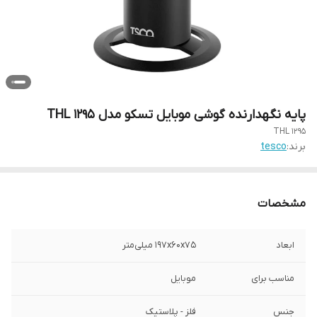
پایه نگهدارنده گوشی موبایل تسکو مدل THL 1295
THL 1295
برند:
tesco
مشخصات
ابعاد
۱۹۷x۶۰x۷۵ میلی‌متر
مناسب برای
موبایل
جنس
فلز - پلاستیک