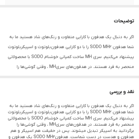
محدوده عملکرد
۱۰ متر
توضیحات
منبع تغذیه هدفون
باتری
اگر به دنبال یک هدفون با کارایی متفاوت و رنگ‌های شاد هستید ما به
عمر باتری هدفون
۴ ساعت
شما هدفون SODO MH2 را با دو کارایی هدفون‌بلوتوث و اسپیکربلوتوث
در حالت مکالمه
پیشنهاد می‌کنیم. سری MH ساخت کمپانی خوشنام SODO با محصولاتی
نوع گوشی
دو گوشی
منحصر به فرد هستند. در هدفون‌های سریMH ، وقتی گوشی‌ها را
برگردانید به اسپیکر تبدیل میشوند. پس در حقیقت هم اسپیکر و هم
عمر باتری هدفون
۳ ساعت
در حالت پخش
هدفون و هدست در دست شماست. هدفونSODO MH2 یک هدفون و
موسیقی
نقد و بررسی
یک اسپیکر با صدایی بسیار باکیفیت همراه با بیس بسیار قوی است. در
عمر باتری هدفون
۱۰
اگر به دنبال یک هدفون با کارایی متفاوت و رنگ‌های شاد هستید ما به
طراحی این محصول از موادی با کیفیت عالی استفاده شده‌است. چرم
شما هدفون SODO MH2 را با دو کارایی هدفون‌بلوتوث و اسپیکربلوتوث
در حالت استندبای
مصنوعی لطیف و ابر نرم بکار رفته در پدها، به راحتی بیشتر هدفون روی
پیشنهاد می‌کنیم. سری MH ساخت کمپانی خوشنام SODO با محصولاتی
منحصر به فرد هستند. در هدفون‌های سریMH ، وقتی گوشی‌ها را
گوش منجر شده و در استفاده بلندمدت به هیچ عنوان گوشتان را خسته
زمان موردنیاز برای
۲ ساعت
برگردانید به اسپیکر تبدیل میشوند. پس در حقیقت هم اسپیکر و هم
شارژ هدفون
و آزرده نخواهد کرد. این هدفون و اسپیکر دارای بلوتوث نسخه 4.2 بوده
هدفون و هدست در دست شماست. هدفونSODO MH2 یک هدفون و