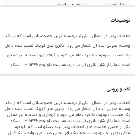
نوع اتصال
بی‌سیم و باسیم
رابط‌ها
جک ۳.۵ میلی‌متری صدا شیار کارت حافظه
توضیحات
نوع گوشی
دو گوشی
انعطاف پذیر در اتصال ، یکی از برجسته ترین خصوصیاتی است که از یک
وسیله صوتی ایده آل انتظار می رود . باتری های کوچک نصب شده داخل
امپدانس
۱۶ اهم
یک هدست بلوتوث بالاخره تمام می شود و گرفتاری و مشغله نیز ممکن
مناسب برای
ورزش
است شما را از شارژ باتری آن باز دارد. هدست بلوتوث TH 5346 تسکو
یکی از همین هدست های انعطاف پذیر برند تسکو است که با وجود
ویژگی‌های خاص
میکروفون
متکی بودن به بلوتوث نسخه 5.0 برای پخش صدا، می تواند با یک کابل
نقد و بررسی
AUX به سادگی به یک هدفون سیمی تبدیل شود و بدون مصرف باتری
انعطاف پذیر در اتصال ، یکی از برجسته ترین خصوصیاتی است که از یک
همراه شما باشد. همچمین پشتیبانی از SD Card و رادیوFM از دیگر موارد
وسیله صوتی ایده آل انتظار می رود . باتری های کوچک نصب شده داخل
انعظاف پذیری این هدست هست . از دیگر خصوصیات TH 5346 می
یک هدست بلوتوث بالاخره تمام می شود و گرفتاری و مشغله نیز ممکن
است شما را از شارژ باتری آن باز دارد. هدست بلوتوث TH 5346 تسکو
توان به بالشتک های ابری در گوشی ها و بخش داخلی هدبند کمانی
یکی از همین هدست های انعطاف پذیر برند تسکو است که با وجود
اشاره کرد که برای جلوگیری از خستگی و ایجاد فشار روی گوش و سر کاربر
متکی بودن به بلوتوث نسخه 5.0 برای پخش صدا، می تواند با یک کابل