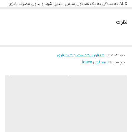
AUX به سادگی به یک هدفون سیمی تبدیل شود و بدون مصرف باتری
در نظر گرفته شده اند
همراه شما باشد. همچمین پشتیبانی از SD Card و رادیوFM از دیگر موارد
انعظاف پذیری این هدست هست . از دیگر خصوصیات TH 5346 می
توان به بالشتک های ابری در گوشی ها و بخش داخلی هدبند کمانی
نظرات
اشاره کرد که برای جلوگیری از خستگی و ایجاد فشار روی گوش و سر کاربر
در نظر گرفته شده اند
دسته‌بندی
:
هدفون، هدست و هندزفری
برچسب‌ها :
هدفون
،
tesco