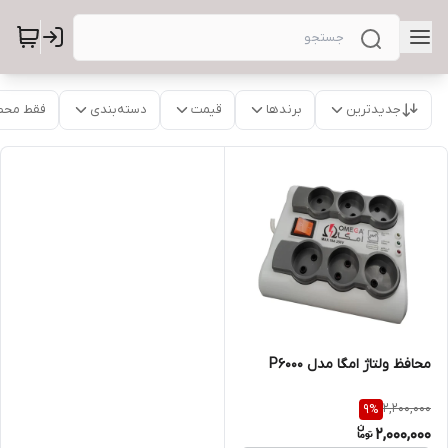
جدیدترین
برندها
قیمت
دسته‌بندی
فقط محص
محافظ ولتاژ امگا مدل P6000
2,200,000
9
%
2,000,000