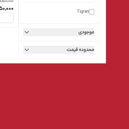
5,500,000
50,000
Tigran
موجودی
محدوده قیمت