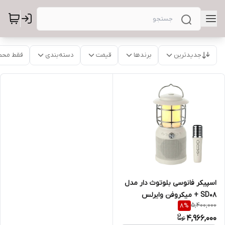
جدیدترین
برندها
قیمت
دسته‌بندی
فقط محص
اسپیکر فانوسی بلوتوث دار مدل
SD08 + میکروفن وایرلس
5,400,000
8
%
4,966,000