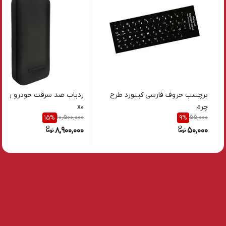
برچسب حروف فارسی کیبورد طرح
ردیاب ضد سرقت خودرو رادش
چرم
x0
10,500,000
55,000
15
%
9
%
8,900,000
50,000