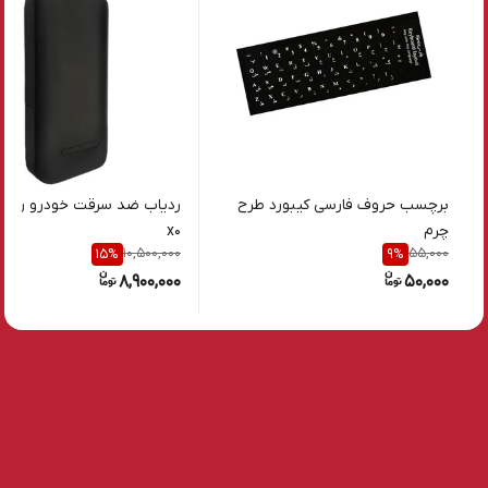
برچسب حروف فارسی کیبورد طرح
ردیاب ضد سرقت خودرو رادش
چرم
x0
10,500,000
55,000
15
%
9
%
8,900,000
50,000