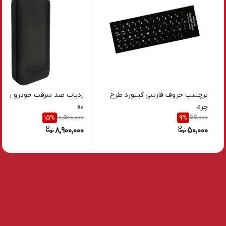
برچسب حروف فارسی کیبورد طرح
ردیاب ضد سرقت خودرو رادش
چرم
x0
10,500,000
55,000
15
%
9
%
8,900,000
50,000