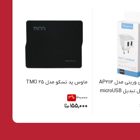
شارژر دیواری وریتی مدل AP2112
ماوس پد تسکو مدل TMO 25
به همراه کابل تبدیل microUSB
E106
55,000
3
%
160,000
0,000
155,000