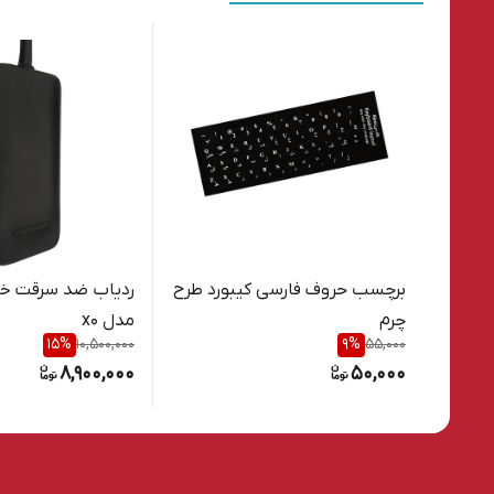
برچسب حروف فارسی کیبورد طرح
ردیاب ضد سرقت خو
چرم
مدل x0
15
%
10,500,000
9
%
55,000
8,900,000
50,000