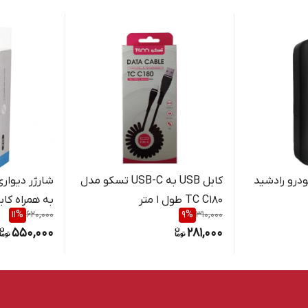
درو رادشید
کابل USB به USB-C تسکو مدل
TC C180 طول 1 متر
11
%
620,000
9
%
310,000
ا Verity AP2112 Charger
550,000
281,000