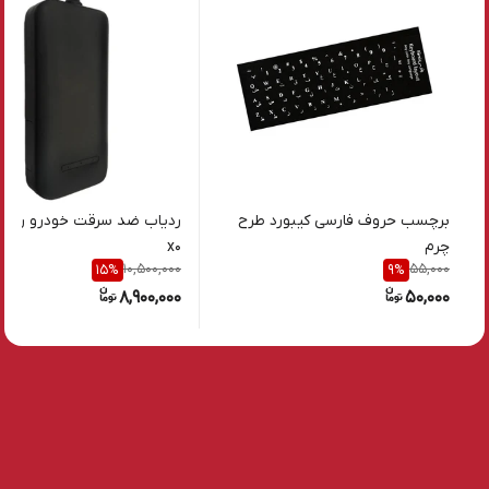
برچسب حروف فارسی کیبورد طرح
ردیاب ضد سرقت خودرو رادش
چرم
x0
10,500,000
55,000
15
%
9
%
8,900,000
50,000